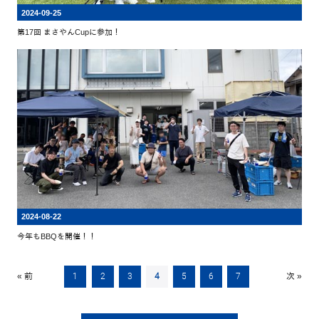
2024-09-25
第17回 まさやんCupに参加！
2024-08-22
今年もBBQを開催！！
« 前
1
2
3
4
5
6
7
次 »