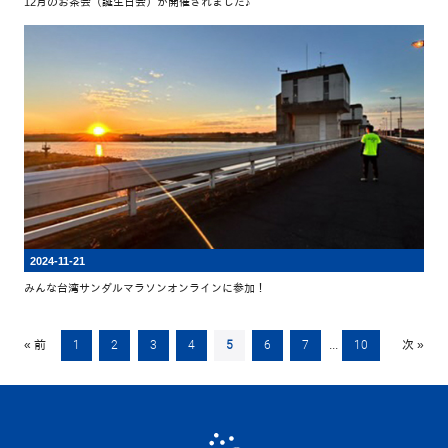
12月のお茶会（誕生日会）が開催されました♪
2024-11-21
みんな台湾サンダルマラソンオンラインに参加！
« 前
1
2
3
4
5
6
7
...
10
次 »