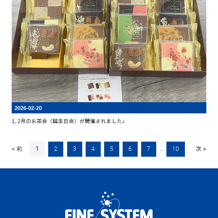
2026-02-20
1, 2月のお茶会（誕生日会）が開催されました♪
« 前
1
2
3
4
5
6
7
...
10
次 »