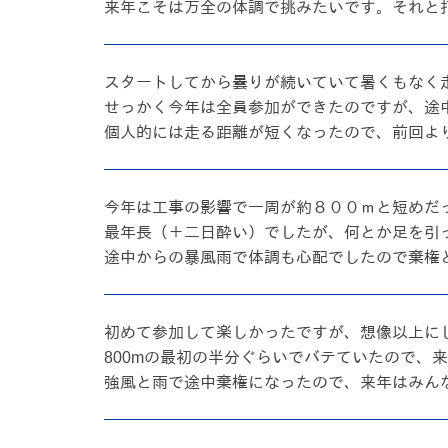
来年こそは万全の体調で挑みたいです。それと
スタートしてから曇りが続いていて暑くもなく
せっかく今年は全員参加ができたのですが、途
個人的には走る距離が短くなったので、前回より
今年は工事の影響で一周が約８００ｍと短めだ
最年長（＋二日酔い）でしたが、何とか足を引
途中からの暴風雨で体調も心配でしたので棄権
初めて参加して楽しかったですが、想像以上に
800mの最初の半分ぐらいでバテていたので、
強風と雨で途中棄権になったので、来年はみん