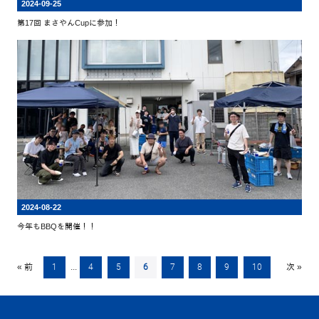
2024-09-25
第17回 まさやんCupに参加！
2024-08-22
今年もBBQを開催！！
« 前
1
...
4
5
6
7
8
9
10
次 »