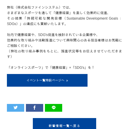
弊社（株式会社ファインシステム）では、
さまざまなスポーツを通して「健康経営」を楽しく効果的に促進、
その結果「持続可能な開発目標（Sustainable Development Goals：
SDGs）」の達成にも貢献いたします。
社内で健康経営や、SDG's促進を検討されている企業様や、
効果的な取り組みや活動推進について興味関心のある担当者様はお気軽に
ご相談ください。
（弊社の取り組み事例をもとに、推進状況等をお伝えさせていただきま
す）
「オンラインスポーツ」で「健康経営」×「SDG's」を！
イベント一覧特設ページへ
新着情報一覧へ戻る