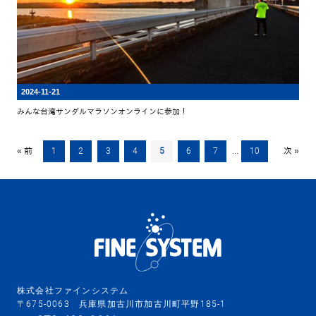
2024-11-21
みんな台湾サンダルマラソンオンラインに参加！
« 前
1
2
3
4
5
6
7
...
10
次 »
株式会社ファインシステム
〒675-0063 兵庫県加古川市加古川町平野185-1