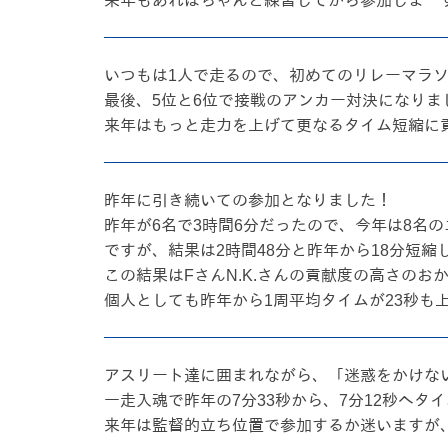
来年もあればちゃんと練習してから参加しまー
いつもは1人で走るので、初めてのリレーマラ
最後、5位と6位で接戦のアンカー対決になりま
来年はもっと走力を上げて更なるタイム短縮に
昨年に引き続いての参加となりました！
昨年が6名で3時間6分だったので、今年は8名
ですが、結果は2時間48分と昨年から18分短
この結果はFさんN.K.さんの貢献度の高さのお
個人としても昨年から1周平均タイムが23秒も
アスリート達に囲まれながら、「迷惑をかけない
一走入魂で昨年の7分33秒から、7分12秒へ
来年は監督的立ち位置で参加するか迷いますが、