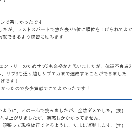
す！
ソンで楽しかったです。
したが、ラストスパートで抜き去り5位に順位を上げられてよ
貢献できるよう練習に励みます！
のエントリーのためサブ3も余裕かと思いましたが、体調不良者
縮し、サブ3も通り越しサブエガまで達成することができました！
かげです！
上がったので多少貢献できてよかったです！
ように」との一心で挑みましたが、全然ダメでした。(笑)
タイムは上がりましたが、迷惑しかかかってません。
頑張って現役続行できるように、たまに運動します。(笑)