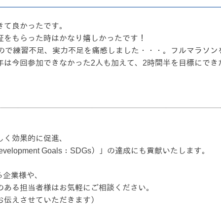
きて良かったです。
証をもらった時はかなり嬉しかったです！
たので練習不足、実力不足を痛感しました・・・。フルマラソン
年は今回参加できなかった2人も加えて、2時間半を目標にでき
しく効果的に促進、
evelopment Goals：SDGs）」の達成にも貢献いたします。
る企業様や、
のある担当者様はお気軽にご相談ください。
お伝えさせていただきます）