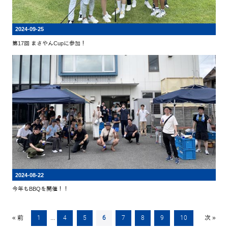
2024-09-25
第17回 まさやんCupに参加！
2024-08-22
今年もBBQを開催！！
« 前
1
...
4
5
6
7
8
9
10
次 »