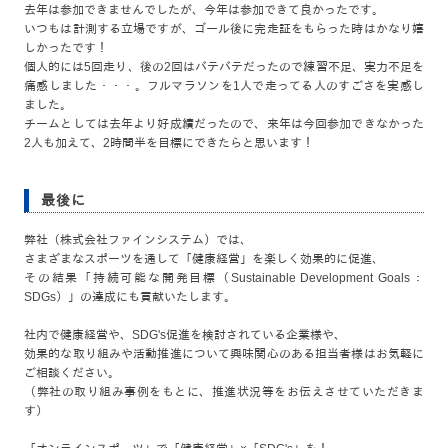
去年は参加できませんでしたが、今年は参加できて良かったです。
いつもは計測する立場ですが、ゴール後に完走証をもらった時はかなり嬉
しかったです！
個人的には5回走り、後の2回はバテバテだったので練習不足、実力不足を
痛感しました・・・。フルマラソンを1人で走ってる人のすごさを実感し
ました。
チームとしては去年より好成績だったので、来年は今回参加できなかった
2人も加えて、2時間半を目標にできたらと思います！
最後に
弊社（株式会社ファインシステム）では、
さまざまなスポーツを通して「健康経営」を楽しく効果的に促進、
その結果「持続可能な開発目標（Sustainable Development Goals：
SDGs）」の達成にも貢献いたします。
社内で健康経営や、SDG's促進を検討されている企業様や、
効果的な取り組みや活動推進について興味関心のある担当者様はお気軽に
ご相談ください。
（弊社の取り組み事例をもとに、推進状況等をお伝えさせていただきま
す）