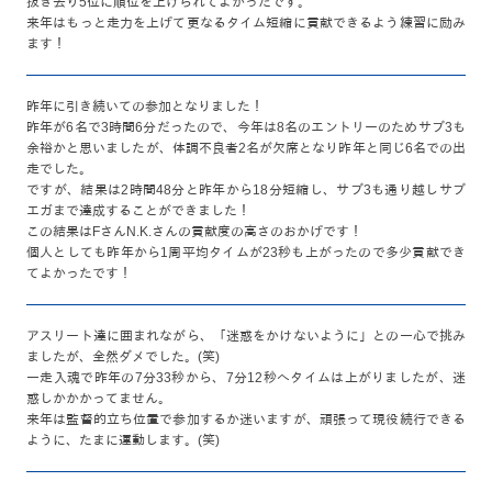
抜き去り5位に順位を上げられてよかったです。
来年はもっと走力を上げて更なるタイム短縮に貢献できるよう練習に励み
ます！
昨年に引き続いての参加となりました！
昨年が6名で3時間6分だったので、今年は8名のエントリーのためサブ3も
余裕かと思いましたが、体調不良者2名が欠席となり昨年と同じ6名での出
走でした。
ですが、結果は2時間48分と昨年から18分短縮し、サブ3も通り越しサブ
エガまで達成することができました！
この結果はFさんN.K.さんの貢献度の高さのおかげです！
個人としても昨年から1周平均タイムが23秒も上がったので多少貢献でき
てよかったです！
アスリート達に囲まれながら、「迷惑をかけないように」との一心で挑み
ましたが、全然ダメでした。(笑)
一走入魂で昨年の7分33秒から、7分12秒へタイムは上がりましたが、迷
惑しかかかってません。
来年は監督的立ち位置で参加するか迷いますが、頑張って現役続行できる
ように、たまに運動します。(笑)