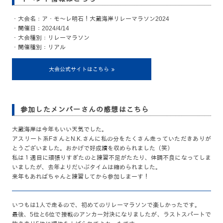
・大会名：ア・モ～レ明石！大蔵海岸リレーマラソン2024
・開催日：2024/4/14
・大会種別：リレーマラソン
・開催種別：リアル
大会公式サイトはこちら
参加したメンバーさんの感想はこちら
大蔵海岸は今年もいい天気でした。
アスリート系FさんとN.K.さんに私の分をたくさん走っていただきありが
とうございました。おかげで好成績を収められました（笑）
私は１週目に頑張りすぎたのと練習不足がたたり、体調不良になってしま
いましたが、去年よりだいぶタイムは縮められました。
来年もあればちゃんと練習してから参加しまーす！
いつもは1人で走るので、初めてのリレーマラソンで楽しかったです。
最後、5位と6位で接戦のアンカー対決になりましたが、ラストスパートで